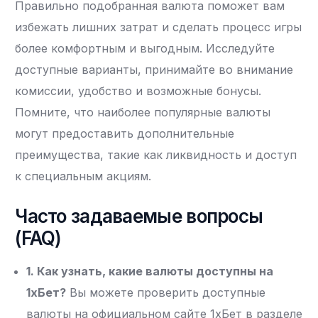
Правильно подобранная валюта поможет вам
избежать лишних затрат и сделать процесс игры
более комфортным и выгодным. Исследуйте
доступные варианты, принимайте во внимание
комиссии, удобство и возможные бонусы.
Помните, что наиболее популярные валюты
могут предоставить дополнительные
преимущества, такие как ликвидность и доступ
к специальным акциям.
Часто задаваемые вопросы
(FAQ)
1. Как узнать, какие валюты доступны на
1хБет?
Вы можете проверить доступные
валюты на официальном сайте 1хБет в разделе