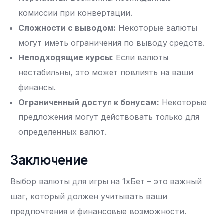
комиссии при конвертации.
Сложности с выводом:
Некоторые валюты
могут иметь ограничения по выводу средств.
Неподходящие курсы:
Если валюты
нестабильны, это может повлиять на ваши
финансы.
Ограниченный доступ к бонусам:
Некоторые
предложения могут действовать только для
определенных валют.
Заключение
Выбор валюты для игры на 1хБет – это важный
шаг, который должен учитывать ваши
предпочтения и финансовые возможности.