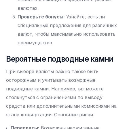
валютах.
Проверьте бонусы:
Узнайте, есть ли
специальные предложения для различных
валют, чтобы максимально использовать
преимущества.
Вероятные подводные камни
При выборе валюты важно также быть
осторожным и учитывать возможные
подводные камни. Например, вы можете
столкнуться с ограничениями по выводу
средств или дополнительными комиссиями на
этапе конвертации. Основные риски:
Переплаты:
Возможны неожиданные