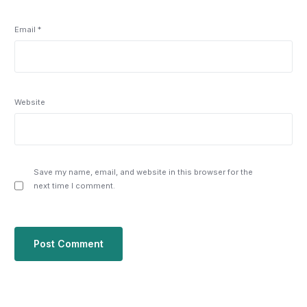
Email
*
Website
Save my name, email, and website in this browser for the
next time I comment.