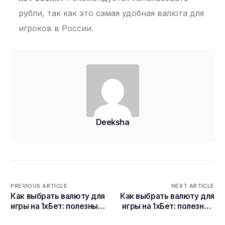
рубли, так как это самая удобная валюта для
игроков в России.
Deeksha
PREVIOUS ARTICLE
NEXT ARTICLE
Как выбрать валюту для
Как выбрать валюту для
игры на 1хБет: полезные
игры на 1хБет: полезные
советы
советы