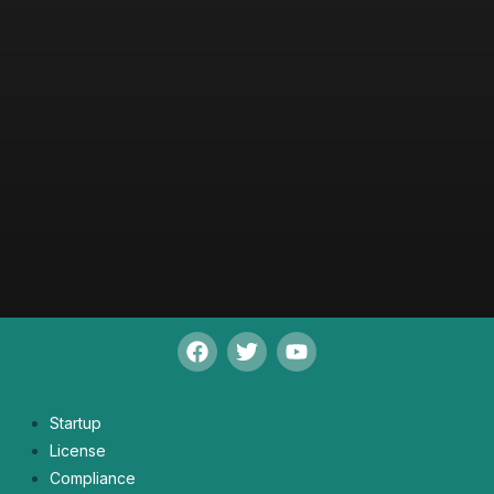
Startup
License
Compliance