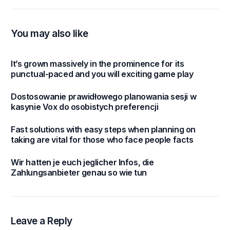
You may also like
It’s grown massively in the prominence for its
punctual-paced and you will exciting game play
Dostosowanie prawidłowego planowania sesji w
kasynie Vox do osobistych preferencji
Fast solutions with easy steps when planning on
taking are vital for those who face people facts
Wir hatten je euch jeglicher Infos, die
Zahlungsanbieter genau so wie tun
Leave a Reply