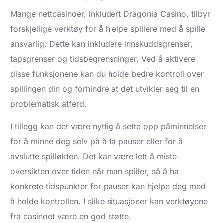
Mange nettcasinoer, inkludert Dragonia Casino, tilbyr
forskjellige verktøy for å hjelpe spillere med å spille
ansvarlig. Dette kan inkludere innskuddsgrenser,
tapsgrenser og tidsbegrensninger. Ved å aktivere
disse funksjonene kan du holde bedre kontroll over
spillingen din og forhindre at det utvikler seg til en
problematisk atferd.
I tillegg kan det være nyttig å sette opp påminnelser
for å minne deg selv på å ta pauser eller for å
avslutte spilløkten. Det kan være lett å miste
oversikten over tiden når man spiller, så å ha
konkrete tidspunkter for pauser kan hjelpe deg med
å holde kontrollen. I slike situasjoner kan verktøyene
fra casinoet være en god støtte.