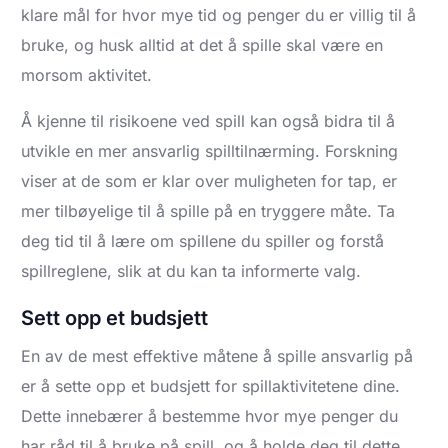
klare mål for hvor mye tid og penger du er villig til å
bruke, og husk alltid at det å spille skal være en
morsom aktivitet.
Å kjenne til risikoene ved spill kan også bidra til å
utvikle en mer ansvarlig spilltilnærming. Forskning
viser at de som er klar over muligheten for tap, er
mer tilbøyelige til å spille på en tryggere måte. Ta
deg tid til å lære om spillene du spiller og forstå
spillreglene, slik at du kan ta informerte valg.
Sett opp et budsjett
En av de mest effektive måtene å spille ansvarlig på
er å sette opp et budsjett for spillaktivitetene dine.
Dette innebærer å bestemme hvor mye penger du
har råd til å bruke på spill, og å holde deg til dette