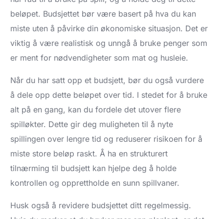
beløpet. Budsjettet bør være basert på hva du kan
miste uten å påvirke din økonomiske situasjon. Det er
viktig å være realistisk og unngå å bruke penger som
er ment for nødvendigheter som mat og husleie.
Når du har satt opp et budsjett, bør du også vurdere
å dele opp dette beløpet over tid. I stedet for å bruke
alt på en gang, kan du fordele det utover flere
spilløkter. Dette gir deg muligheten til å nyte
spillingen over lengre tid og reduserer risikoen for å
miste store beløp raskt. Å ha en strukturert
tilnærming til budsjett kan hjelpe deg å holde
kontrollen og opprettholde en sunn spillvaner.
Husk også å revidere budsjettet ditt regelmessig.