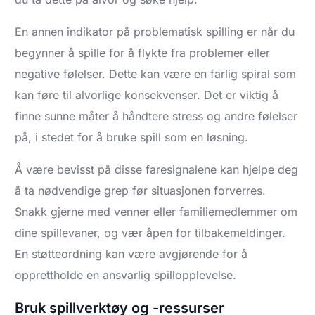
En annen indikator på problematisk spilling er når du
begynner å spille for å flykte fra problemer eller
negative følelser. Dette kan være en farlig spiral som
kan føre til alvorlige konsekvenser. Det er viktig å
finne sunne måter å håndtere stress og andre følelser
på, i stedet for å bruke spill som en løsning.
Å være bevisst på disse faresignalene kan hjelpe deg
å ta nødvendige grep før situasjonen forverres.
Snakk gjerne med venner eller familiemedlemmer om
dine spillevaner, og vær åpen for tilbakemeldinger.
En støtteordning kan være avgjørende for å
opprettholde en ansvarlig spillopplevelse.
Bruk spillverktøy og -ressurser